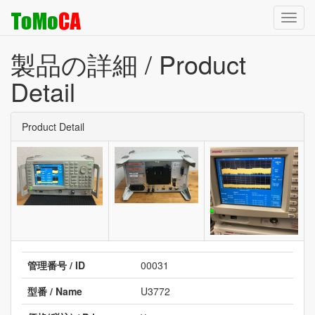
Toggl
navig
製品の詳細 / Product
Detail
Product Detail
管理番号 / ID
00031
型番 / Name
U3772