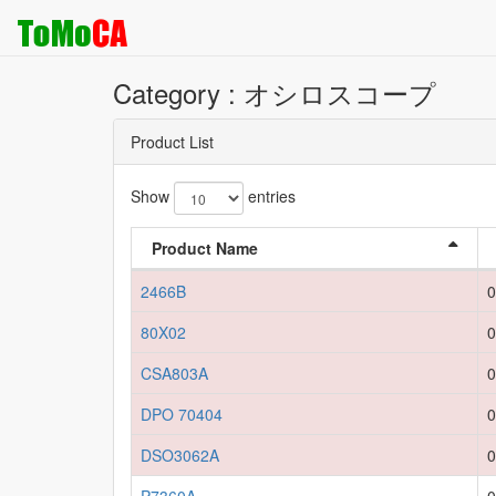
Category : オシロスコープ
Product List
Show
entries
Product Name
2466B
0
80X02
0
CSA803A
0
DPO 70404
0
DSO3062A
0