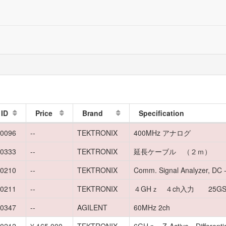
ID
Price
Brand
Specification
0096
--
TEKTRONIX
400MHz アナログ
0333
--
TEKTRONIX
延長ケーブル （２ｍ）
0210
--
TEKTRONIX
Comm. Signal Analyzer, DC 
0211
--
TEKTRONIX
４GHｚ ４ch入力 25GS
0347
--
AGILENT
60MHz 2ch