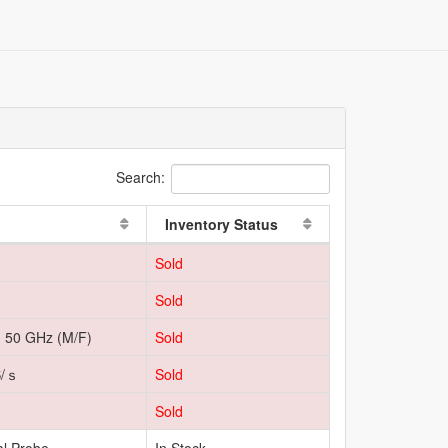
Search:
Inventory Status
Sold
Sold
- 50 GHz (M/F)
Sold
/ｓ
Sold
Sold