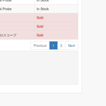
l Probe
In Stock
l Probe
In Stock
Sold
Sold
ロスコープ
Sold
Previous
1
2
Next