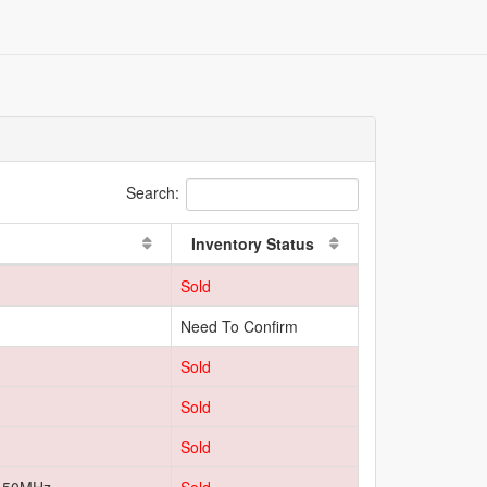
Search:
Inventory Status
Sold
Need To Confirm
Sold
Sold
Sold