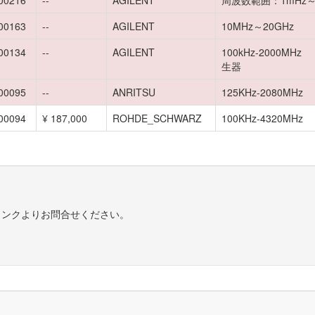
00216
--
AGILENT
周波数範囲：1mHz～
00163
--
AGILENT
10MHz～20GHz
00134
--
AGILENT
100kHz-2000M
生器
00095
--
ANRITSU
125KHz-2080MHz
00094
¥ 187,000
ROHDE_SCHWARZ
100KHz-4320MHz
リンクよりお問合せください。