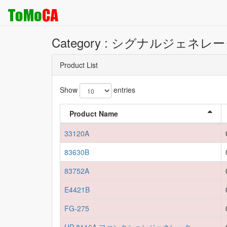
Category : シグナルジェネレ
Product List
Show
entries
Product Name
33120A
83630B
83752A
E4421B
FG-275