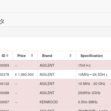
ータ
ID
Price
Brand
Specification
00093
--
AGILENT
15ＭＨz
00378
¥ 1,980,000
AGILENT
10MHzー26.5GHｚ
00132
--
AGILENT
10 MHz - 20 GHz
00088
--
AGILENT
250KHz-3GHz
00097
--
KENWOOD
0.5Hz-5MHz